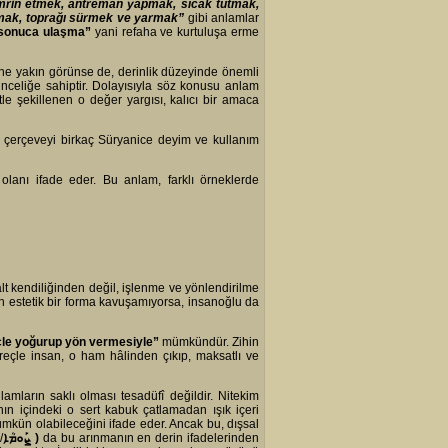
emrin etmek, antreman yapmak, sıcak tutmak,
tmak, toprağı sürmek ve yarmak”
gibi anlamlar
 sonuca ulaşma”
yani refaha ve kurtuluşa erme
ine yakın görünse de, derinlik düzeyinde önemli
ir inceliğe sahiptir. Dolayısıyla söz konusu anlam
etle şekillenen o değer yargısı, kalıcı bir amaca
 çerçeveyi birkaç Süryanice deyim ve kullanım
olanı ifade eder. Bu anlam, farklı örneklerde
lt kendiliğinden değil, işlenme ve yönlendirilme
n estetik bir forma kavuşamıyorsa, insanoğlu da
çle yoğurup yön vermesiyle”
mümkündür. Zihin
süreçle insan, o ham hâlinden çıkıp, maksatlı ve
lamların saklı olması tesadüfî değildir. Nitekim
ın içindeki o sert kabuk çatlamadan ışık içeri
ümkün olabileceğini ifade eder. Ancak bu, dışsal
/
ܨܰܘܡܳܐ
)
da bu arınmanın en derin ifadelerinden