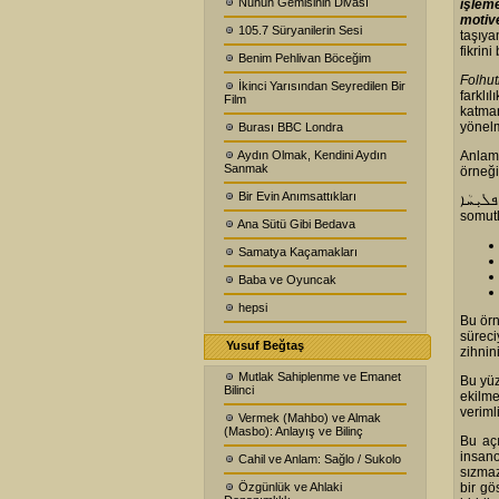
Nuhun Gemisinin Divası
işlem
motiv
105.7 Süryanilerin Sesi
taşıy
fikrini 
Benim Pehlivan Böceğim
Folhu
İkinci Yarısından Seyredilen Bir
farklı
Film
katman
yönelm
Burası BBC Londra
Aydın Olmak, Kendini Aydın
Anlamı
Sanmak
örneği
Bir Evin Anımsattıkları
ܐ
somutl
Ana Sütü Gibi Bedava
Samatya Kaçamakları
Baba ve Oyuncak
hepsi
Bu örn
süreci
Yusuf Beğtaş
zihnin
Mutlak Sahiplenme ve Emanet
Bu yüz
Bilinci
ekilme
verimli
Vermek (Mahbo) ve Almak
(Masbo): Anlayış ve Bilinç
Bu aç
insano
Cahil ve Anlam: Sağlo / Sukolo
sızmaz
Özgünlük ve Ahlaki
bir gö