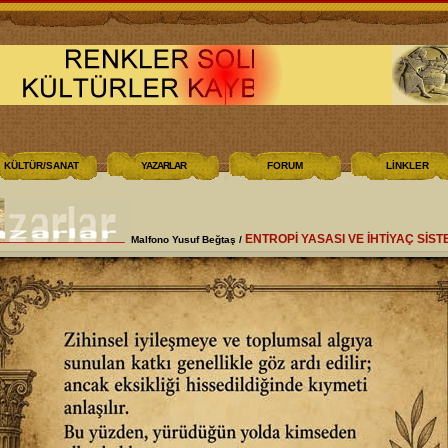
KÜLTÜR/SANAT
YAZARLAR
FORUM
LİNKLER
ENTROPİ YASASI VE İHTİYAÇ SİST
Malfono Yusuf Beğtaş /