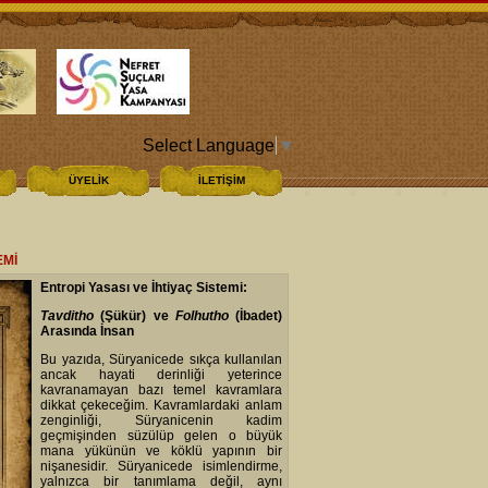
Select Language
▼
ÜYELİK
İLETİŞİM
EMİ
Entropi Yasası ve İhtiyaç Sistemi:
Tavditho
(Şükür) ve
Folhutho
(İbadet)
Arasında İnsan
Bu yazıda, Süryanicede sıkça kullanılan
ancak hayati derinliği yeterince
kavranamayan bazı temel kavramlara
dikkat çekeceğim. Kavramlardaki anlam
zenginliği, Süryanicenin kadim
geçmişinden süzülüp gelen o büyük
mana yükünün ve köklü yapının bir
nişanesidir. Süryanicede isimlendirme,
yalnızca bir tanımlama değil, aynı