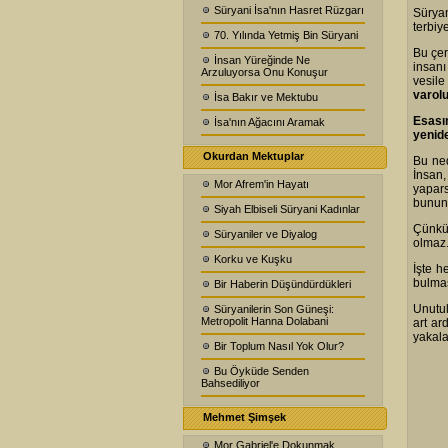
Süryani İsa'nın Hasret Rüzgarı
Süryan
terbiy
70. Yılında Yetmiş Bin Süryani
Bu çe
İnsan Yüreğinde Ne
insanı
Arzuluyorsa Onu Konuşur
vesile
varolu
İsa Bakır ve Mektubu
Esasın
İsa'nın Ağacını Aramak
yenide
Okurdan Mektuplar
Bu ne
İnsan,
Mor Afrem'in Hayatı
yapar
bunun 
Siyah Elbiseli Süryani Kadınlar
Çünkü
Süryaniler ve Diyalog
olmaz
Korku ve Kuşku
İşte h
bulmas
Bir Haberin Düşündürdükleri
Unutul
Süryanilerin Son Güneşi:
Metropolit Hanna Dolabani
art ar
yakala
Bir Toplum Nasıl Yok Olur?
Bu Öyküde Senden
Bahsediliyor
Mehmet Şimşek
Mor Gabriel'e Dokunmak