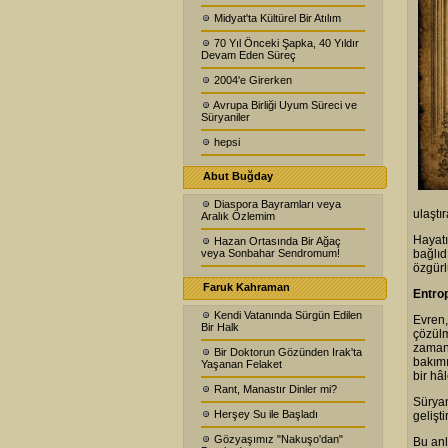
Midyat'ta Kültürel Bir Atılım
70 Yıl Önceki Şapka, 40 Yıldır
Devam Eden Süreç
2004'e Girerken
Avrupa Birliği Uyum Süreci ve
Süryaniler
hepsi
Abut Buğday
Diaspora Bayramları veya
ulaştı
Aralık Özlemim
Hayat
Hazan Ortasında Bir Ağaç
veya Sonbahar Sendromum!
bağlıdı
özgür
Faruk Kahraman
Entro
Kendi Vatanında Sürgün Edilen
Evren,
Bir Halk
çözülm
zamanl
Bir Doktorun Gözünden Irak'ta
bakımı
Yaşanan Felaket
bir hâ
Rant, Manastır Dinler mi?
Süryan
Herşey Su ile Başladı
gelişti
Gözyaşımız "Nakuşo'dan"
Bu anl