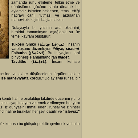
zamanda ruhu etkileme, telkin etme ve
dönüştürme gücüne sahip dinamik bir
eylemdir. İsimden beklenen, temsil ettiği
hatırayı canlı tutması ve arzulanan
manevî etkileşimi başlatmasıdır.
Dolaysıyla bu yazının ana eksenini,
birbirini tamamlayan aşağıdaki şu üç
temel kavram oluşturur:
Tukoso Sniko
(
ܛܘܟܳܣܳܐ ܣܢܺܝܼܩܳܐ
)
: İnsanın
varoluşunu düzenleyen
ihtiyaç sistemi
.
Folhutho
(
ܦܳܠܚܽܘܼܬܳܐ
)
:
Bu ihtiyaçları ilahî
bir yönelişle anlamlandıran
ibadet
.
Tavditho
(
ܬܰܘܕܺܝܬܳܐ
)
: İnsanı kemale
şmesine ve ezber düşüncelerin törpülenmesine
 ise maneviyatta kördür.”
Dolayısıyla ruhsal bir
kendi haline bırakıldığı takdirde düzenini yitirip
 bakımı yapılmayan ve emek verilmeyen her yapı
. İç dünyasını ihmal eden, ruhsal ve zihinsel
haline bırakılan her şey, dağılır ve
“işlevsiz”
söz konusu bu gidişatı pozitife çevirmek ve hatta