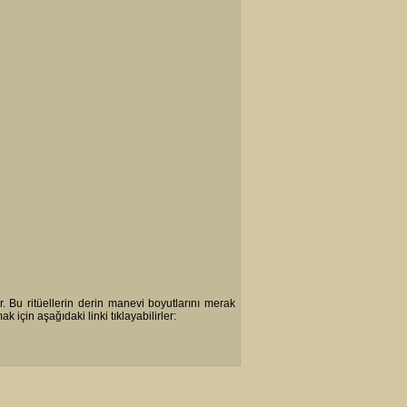
r. Bu ritüellerin derin manevi boyutlarını merak
k için aşağıdaki linki tıklayabilirler: