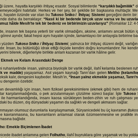
iği üzere, hayatta karşılıklı ihtiyaç esastır. Sosyal bilimlerde
“karşılıklı bağımlılık”
de
emeyeceğini hatırlatır. Herkes ve her şey, bir şekilde bir başkasına muhtaçtır. Me
si, hayatın özünde var olan bu
Tukoso Sniko / İhtiyaç Sistemi
gerçeğini derin bir 
inde daha da berraklaşır:
“Nasıl ki bir bedende birçok uzuv varsa ve bu uzuvla
muz hâlde Mesih’te tek bir bedeniz ve birbirimizin uzuvlarıyız”
(Romalılar 12: 4-
de, insanın tek başına yeterli bir varlık olmadığını, aksine, anlamını ancak bütün iç
n görevi ayrıdır, fakat hepsi aynı hayatın içinde, tamamlayıcı bir anlayışla birbirine bağ
bu yüzden
Tukoso Sniko / İhtiyaç Sistemi
, yalnızca bir ihtiyaç düzeni değil, varlığın
dır. İnsan, bu bütünlüğü idrak ettiği ölçüde kendini doğru konumlandırır. Ne kendin
yerini bilerek, diğerleriyle birlikte anlam kazanan bir varlık hâline gelir.
: Ekmek ve Kelam Arasındaki Denge
i ruhaniyetinde insan, yalnızca biyolojik bir varlık değil, ilahî kelamla beslenen ruhsa
ek ve madde)
yaşayamaz. Asıl yaşam kaynağı Tanrı’dan gelen
Meltho (kelam/lo
eksik kalır, dengesini kaybeder. Mesih’in,
“İnsan yalnız ekmekle yaşamaz, Tanrı’n
u dengenin özetidir.
n devamlılığı için insan, hem fiziksel gereksinimlere (ekmek gibi) hem de ruhani
çlar karşılanmadığında, o pek arzulanmayan çözülme süreci başlar. İşte
Tukoso 
ile harmanlandığında, insanı kaosa sürükleyen beden-zihin ve ruh çatışması yerini 
aki bu düzen, dış dünyadaki yaşamın da sağlıklı ve dengeli akmasını sağlar.
anmayan olumsuz durumlarla karşılaşmamak, Süryanicedeki bu üç kavramın
(
tukos
de kavranmasına, bu kavramların anlamsal olarak özümsenmesine ve pratikte ins
asına bağlıdır.
tho: Emekle Biçimlenen İbadet
nicede ibadet anlamına gelen
Folhutho
, ilahî buyruklara göre yaşamak ve bu yolda s