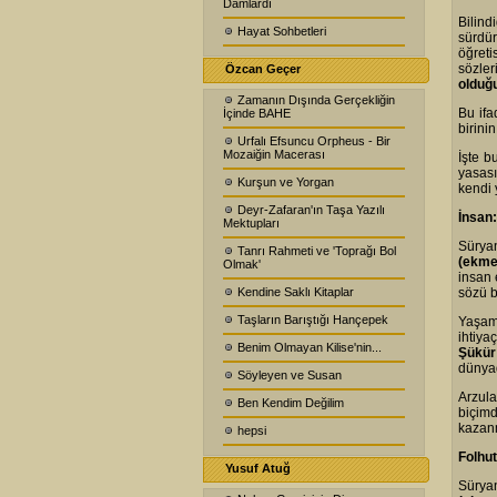
Damlardı
Bilind
Hayat Sohbetleri
sürdür
öğreti
sözler
Özcan Geçer
olduğu
Zamanın Dışında Gerçekliğin
Bu ifa
İçinde BAHE
birini
Urfalı Efsuncu Orpheus - Bir
Mozaiğin Macerası
İşte 
yasası
Kurşun ve Yorgan
kendi 
Deyr-Zafaran'ın Taşa Yazılı
İnsan
Mektupları
Süryan
Tanrı Rahmeti ve 'Toprağı Bol
(ekm
Olmak'
insan 
Kendine Saklı Kitaplar
sözü b
Taşların Barıştığı Hançepek
Yaşamı
ihtiya
Benim Olmayan Kilise'nin...
Şükür
dünyad
Söyleyen ve Susan
Arzul
Ben Kendim Değilim
biçim
kazanm
hepsi
Folhu
Yusuf Atuğ
Sürya