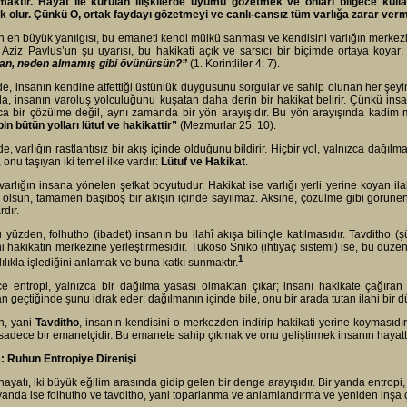
maktır. Hayat ile kurulan ilişkilerde uyumu gözetmek ve onları bilgece kulla
k olur. Çünkü O, ortak faydayı gözetmeyi ve canlı-cansız tüm varlığa zarar ve
n en büyük yanılgısı, bu emaneti kendi mülkü sanması ve kendisini varlığın merkezi 
Aziz Pavlus’un şu uyarısı, bu hakikati açık ve sarsıcı bir biçimde ortaya koyar
san, neden almamış gibi övünürsün?”
(1. Korintliler 4: 7).
de, insanın kendine atfettiği üstünlük duygusunu sorgular ve sahip olunan her şeyi
a, insanın varoluş yolculuğunu kuşatan daha derin bir hakikat belirir. Çünkü insa
ca bir çözülme değil, aynı zamanda bir yön arayışıdır. Bu yön arayışında kadim m
in bütün yolları lütuf ve hakikattir”
(Mezmurlar 25: 10).
de, varlığın rastlantısız bir akış içinde olduğunu bildirir. Hiçbir yol, yalnızca dağ
, onu taşıyan iki temel ilke vardır:
Lütuf ve Hakikat
.
 varlığın insana yönelen şefkat boyutudur. Hakikat ise varlığı yerli yerine koyan
 olsun, tamamen başıboş bir akışın içinde sayılmaz. Aksine, çözülme gibi görünen
rdır.
u yüzden, folhutho (ibadet) insanın bu ilahî akışa bilinçle katılmasıdır. Tavditho (
i hakikatin merkezine yerleştirmesidir. Tukoso Sniko (ihtiyaç sistemi) ise, bu düz
1
ılıkla işlediğini anlamak ve buna katkı sunmaktır.
e entropi, yalnızca bir dağılma yasası olmaktan çıkar; insanı hakikate çağıran 
n geçtiğinde şunu idrak eder: dağılmanın içinde bile, onu bir arada tutan ilahi bir d
in, yani
Tavditho
, insanın kendisini o merkezden indirip hakikati yerine koymasıdır
 sadece bir emanetçidir. Bu emanete sahip çıkmak ve onu geliştirmek insanın hayat
: Ruhun Entropiye Direnişi
hayatı, iki büyük eğilim arasında gidip gelen bir denge arayışıdır. Bir yanda entrop
yanda ise folhutho ve tavditho, yani toparlanma ve anlamlandırma ve yeniden inşa 