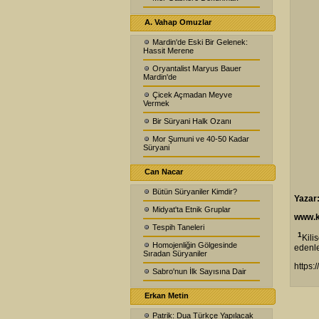
A. Vahap Omuzlar
Mardin'de Eski Bir Gelenek:
Hassit Merene
Oryantalist Maryus Bauer
Mardin'de
Çicek Açmadan Meyve
Vermek
Bir Süryani Halk Ozanı
Mor Şumuni ve 40-50 Kadar
Süryani
Can Nacar
Bütün Süryaniler Kimdir?
Yazar
Midyat'ta Etnik Gruplar
www.k
Tespih Taneleri
1
Kili
Homojenliğin Gölgesinde
edenl
Sıradan Süryaniler
https:
Sabro'nun İlk Sayısına Dair
Erkan Metin
Patrik: Dua Türkçe Yapılacak