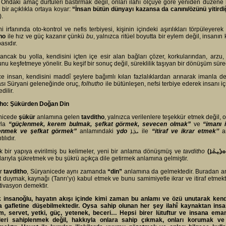
r. Ondaki amaç dürtüleri bastırmak değil, onları ilahî ölçüye göre yeniden düzene
ı bir açıklıkla ortaya koyar:
“İnsan bütün dünyayı kazansa da canını/özünü yitirdi
).
i irfanında oto-kontrol ve nefis terbiyesi, kişinin içindeki aşırılıkları törpüleye
ho
ile hız ve güç kazanır çünkü
bu
, yalnızca ritüel boyutta bir eylem değil, insan
asıdır.
ancak bu yolla, kendisini içten içe esir alan bağları çözer, korkularından, arzu,
nu keşfetmeye yönelir. Bu keşif bir sonuç değil, süreklilik taşıyan bir dönüşüm süreci
e insan, kendisini maddî şeylere bağımlı kılan fazlalıklardan arınarak imanla der
sı Süryani geleneğinde oruç,
folhutho
ile bütünleşen, nefsi terbiye ederek insanı i
dilir.
tho: Şükürden Doğan Din
nicede
şükür
anlamına gelen
tavditho
, yalnızca verilenlere teşekkür etmek değil, 
ıyla
“güçlenmek,
kerem bulmak, şefkat görmek, sevecen olmak
”
ve
“imanı 
enmek ve şefkat görmek”
anlamındaki
y
do
ܝܕܳܐ ile
“
itiraf ve ikrar etmek’’
a
ılıdır.
ik bir yapıya evirilmiş bu kelimeler, yeni bir anlama dönüşmüş ve
tavditho
(
ܘܕܺܝܼܬܳܐ
arıyla şükretmek ve bu şükrü açıkça dile getirmek anlamına gelmiştir.
ir
tavditho
, Süryanicede aynı zamanda
“din”
anlamına da gelmektedir. Buradan anlı
 duymak, kaynağı (Tanrı’yı) kabul etmek ve bunu samimiyetle ikrar ve itiraf etmekti
tivasyon demektir.
 insanoğlu, hayatın akışı içinde kimi zaman bu anlamı ve özü unutarak kend
 gafletine düşebilmektedir. Oysa sahip olunan her şey ilahî kaynaktan insano
, servet, yetki, güç, yetenek, beceri… Hepsi birer lütuftur ve insana emane
leri sahiplenmek değil, hakkıyla onlara sahip çıkmak, onları korumak ve