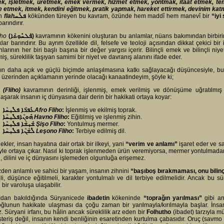
ek, işletmek, üretmek, emek vermek, hizmet etmek, yontmak, itaat etmek, t
e etmek, itmek, kendini eğitmek, pratik yapmak, hareket ettirmek, devinim ka
an
flah
ܦܠܰܚ
kökünden türeyen bu kavram, özünde hem maddî hem manevî bir
“iyi
barındırır.
tho
(
ܦܳܠܚܽܘܼܬܳܐ
)
kavramının kökenini oluşturan bu anlamlar, nüans bakımından birbir
lıklar barındırır. Bu ayrım özellikle dil, felsefe ve teoloji açısından dikkat çekici b
larının her biri başlı başına bir değer yargısı içerir. Bilinçli emek ve bilinçli niy
iş, süreklilik taşıyan samimi bir niyet ve davranış alanını ifade eder.
n daha açık ve güçlü biçimde anlaşılmasına katkı sağlayacağı düşüncesiyle, bu
 üzerinden açıklamanın yerinde olacağı kanaatindeyim, şöyle ki;
ܦܠܺܝܼܚܳ
(Fliho)
kavramının derinliği, işlenmiş, emek verilmiş ve dönüşüme uğratılmış 
aşarak insanın iç dünyasına dair derin bir hakikati ortaya koyar:
ܥܰܦܪܳܐ ܦܠܺܝܼܚܳܐ
Afro Fliho
:
İşlenmiş ve ekilmiş toprak.
ܗܰܘܢܳܐܦܠܺܝܼܚܳܐ
Havno Fliho
:
Eğitilmiş ve işlenmiş zihin.
ܫܺܝܼܫܳܐ ܦܠܺܝܼܚܳܐ
Şişo Fliho
:
Yontulmuş mermer.
ܠܶܫܳܢܳܐ ܦܠܺܝܼܚܳܐ
Leşono Fliho
:
Terbiye edilmiş dil.
ekler, insan hayatına dair ortak bir ilkeyi, yani
“verim ve anlamı”
işaret eder ve sa
yle ortaya çıkar. Nasıl ki toprak işlenmeden ürün veremiyorsa, mermer yontulmada
i, dilini ve iç dünyasını işlemeden olgunluğa erişemez.
den anlamlı ve sahici bir yaşam, insanın zihnini
“başıboş bırakmaması, onu bilin
li, düşünce eğitilmeli, karakter yontulmalı ve dil terbiye edilmelidir. Ancak bu 
 bir varoluşa ulaşabilir.
ıdan bakıldığında Süryanicede
ibadetin
kökeninde
“toprağın yarılması”
gibi an
ğlunun hakikate ulaşması da çoğu zaman bir yarılmayla/kırılmayla başlar. İnsan
. Süryani irfanı, bu hâlin ancak süreklilik arz eden bir
Folhutho
(ibadet) tarzıyla m
steriş değil, insanın kendi benliğinin esaretinden kurtulma çabasıdır. Oruç (savmo 