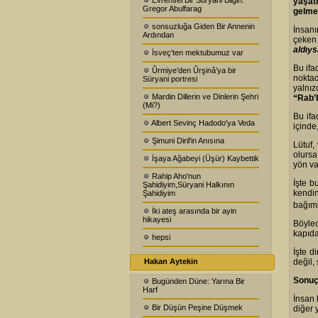
Evrensel Bir Süryani Bilgin:
yaşat
Gregor Abulfarag
gelme
sonsuzluğa Giden Bir Annenin
İnsanı
Ardından
çeken 
aldıy
İsveç'ten mektubumuz var
Bu ifa
Ûrmiye’den Ûrşinâ’ya bir
noktad
Süryani portresi
yalnız
Mardin Dillerin ve Dinlerin Şehri
“Rab’b
(Mi?)
Bu ifa
Albert Sevinç Hadodo'ya Veda
içinde
Şimuni Diril'in Anısına
Lütuf,
olursa
İşaya Ağabeyi (Üşür) Kaybettik
yön va
Rahip Aho'nun
İşte b
Şahidiyim,Süryani Halkının
kendin
Şahidiyim
bağıml
İki ateş arasında bir ayin
hikayesi
Böylec
kapıda
hepsi
İşte d
Hakan Aytekin
değil,
Sonuç
Bugünden Düne: Yarına Bir
Harf
İnsan 
Bir Düşün Peşine Düşmek
diğer 