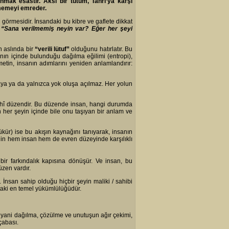
nmak esastır. Aksi bir tutum, Tanrı’ya karşı
rmemeyi emreder.
görmesidir. İnsandaki bu kibre ve gaflete dikkat
:
“Sana verilmemiş neyin var? Eğer her şeyi
n aslında bir
“verili lütuf”
olduğunu hatırlatır. Bu
nın içinde bulunduğu dağılma eğilimi (entropi),
etin, insanın adımlarını yeniden anlamlandırır:
ılmaya ya da yalnızca yok oluşa açılmaz. Her yolun
 ilahî düzendir. Bu düzende insan, hangi durumda
 her şeyin içinde bile onu taşıyan bir anlam ve
şükür) ise bu akışın kaynağını tanıyarak, insanın
enin hem insan hem de evren düzeyinde karşılıklı
bir farkındalık kapısına dönüşür. Ve insan, bu
üzen vardır.
. İnsan sahip olduğu hiçbir şeyin maliki / sahibi
taki en temel yükümlülüğüdür.
i, yani dağılma, çözülme ve unutuşun ağır çekimi,
çabası.