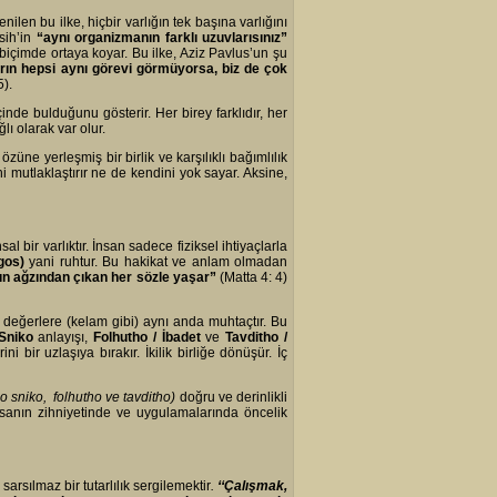
nilen bu ilke, hiçbir varlığın tek başına varlığını
sih’in
“aynı organizmanın farklı uzuvlarısınız”
biçimde ortaya koyar. Bu ilke, Aziz Pavlus’un şu
rın hepsi aynı görevi görmüyorsa, biz de çok
5).
inde bulduğunu gösterir. Her birey farklıdır, her
lı olarak var olur.
 özüne yerleşmiş bir birlik ve karşılıklı bağımlılık
i mutlaklaştırır ne de kendini yok sayar. Aksine,
l bir varlıktır. İnsan sadece fiziksel ihtiyaçlarla
gos)
yani ruhtur. Bu hakikat ve anlam olmadan
ın ağzından çıkan her sözle yaşar”
(Matta 4: 4)
 değerlere (kelam gibi) aynı anda muhtaçtır. Bu
Sniko
anlayışı,
Folhutho / İbadet
ve
Tavditho /
bir uzlaşıya bırakır. İkilik birliğe dönüşür. İç
o sniko, folhutho ve tavditho)
doğru ve derinlikli
anın zihniyetinde ve uygulamalarında öncelik
arsılmaz bir tutarlılık sergilemektir
.
‘‘Ç
alışmak,