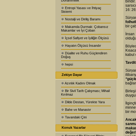
Donanımlılık
biridi
sarsıc
Entropi Yasası ve İhtiyaç
16: 26
Sistemi
Süryan
Nostalji ve Diriliş Baramı
folhut
bir çab
Makamda Durmak: Çobansız
Makamlar ve İyi Çoban
İnsan 
İçsel Safiyet ve İyiliğin Ölçüsü
olduğu
Hayatın Ölçüsü İnsandır
Böylec
Kısaca
Düalite ve Ruhu Güçlendiren
kabul e
Doğuş
Tavdi
hepsi
Sürya
itibar
Zekiye Dayar
“güçl
bağlant
Azınlık Kadını Olmak
Bir Sivil Tarih Çalışması; Mihail
Birleş
Kırılmaz
duygul
Dilde Destan, Yürekte Yara
İlginçt
minnet
Bahe ve Manastır
bir mo
Tavandaki Çini
Ancak
sanma
Konuk Yazarlar
makam
değer