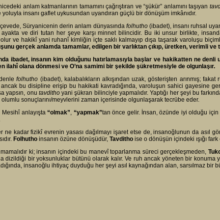
icedeki anlam katmanlarının tamamını çağrıştıran ve “şükür” anlamını taşıyan
tav
e yoluyla insanı gaflet uykusundan uyandıran güçlü bir dönüşüm imkânıdır.
rçevede, Süryanicenin derin anlam dünyasında
folhutho
(ibadet), insanı ruhsal uyan
 ayakta ve diri tutan her şeye karşı minnet bilincidir. Bu iki unsur birlikte, in
 olur ve hakikî yani ruhanî kimliğin içte saklı kalmayıp dışa taşarak varoluşu biçi
şunu gerçek anlamda tamamlar, edilgen bir varlıktan çıkıp, üretken, verimli ve tes
da ibadet, insanın kim olduğunu hatırlamasıyla başlar ve hakikatten ne denli u
n ilahî olana dönmesi ve O’na samimi bir şekilde şükretmesiyle de olgunlaşır.
denle
folhutho
(ibadet), kalabalıkların alkışından uzak, gösterişten arınmış; fakat
 ancak bu disipline erişip bu hakikati kavradığında, varoluşun sahici gayesine ge
sa yapsın, onu
tavditho
yani şükran bilinciyle yapmalıdır. Yaptığı her şeyi bu farkında
olumlu sonuçlarını/meyvlerini zaman içerisinde olgunlaşarak tecrübe eder.
 Mesihî anlayışta
“olmak”
,
“yapmak”
tan önce gelir. İnsan, özünde iyi olduğu için iy
.
er ne kadar fizikî evrenin yasası dağılmayı işaret etse de, insanoğlunun da asıl gö
ıdır.
Folhutho
insanın özüne dönüşüdür,
Tavditho
ise o dönüşün içindeki ışığı fark 
mamalıdır ki; insanın içindeki bu manevî toparlanma süreci gerçekleşmeden,
Tuk
da dizildiği bir yoksunluklar bütünü olarak kalır. Ve ruh ancak yöneten bir konuma 
dığında, insanoğlu ihtiyaç duyduğu her şeyi asıl kaynağından alan, sarsılmaz bir bü