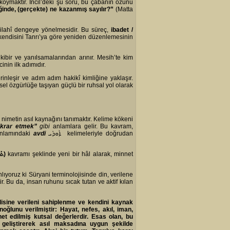
 koymaktır. İncil’deki şu soru, bu çabanın özünü
ğinde, (gerçekte) ne kazanmış sayılır?”
(Matta
rek ilahî dengeye yönelmesidir. Bu süreç,
ibadet /
ın kendisini Tanrı’ya göre yeniden düzenlemesinin
 kibir ve yanılsamalarından arınır. Mesih’te kim
nin ilk adımıdır.
inleşir ve adım adım hakikî kimliğine yaklaşır.
çsel özgürlüğe taşıyan güçlü bir ruhsal yol olarak
o nimetin asıl kaynağını tanımaktır. Kelime kökeni
ikrar etmek”
gibi
anlamlara gelir. Bu kavram,
nlamındaki
avdi
ܐܰܘܕܺܝ kelimeleriyle doğrudan
ܬܰ
)
kavramı şeklinde yeni bir hâl alarak, minnet
yoruz ki Süryani terminolojisinde din, verilene
r. Bu da, insan ruhunu sıcak tutan ve aktif kılan
isine verileni sahiplenme ve kendini kaynak
ğlunu verilmiştir: Hayat, nefes, akıl, iman,
t edilmiş kutsal değerlerdir. Esas olan, bu
 geliştirerek asıl maksadına uygun şekilde