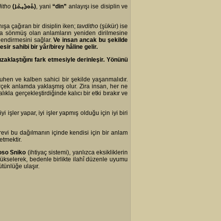
ditho
(
ܬܰܘܕܺܝܼܬܳܐ
)
, yani
“din”
anlayışı ise disiplin ve
ışa çağıran bir disiplin iken;
tavditho
(şükür) ise
sanda sönmüş olan anlamların yeniden dirilmesine
mlendirmesini sağlar.
Ve insan ancak bu şekilde
ir sahibi bir yâr/birey hâline gelir.
zaklaştığını fark etmesiyle derinleşir. Yönünü
 ruhen ve kalben sahici bir şekilde yaşanmalıdır.
rçek anlamda yaklaşmış olur. Zira insan, her ne
lıkla gerçekleştirdiğinde kalıcı bir etki bırakır ve
i işler yapar, iyi işler yapmış olduğu için iyi biri
revi bu dağılmanın içinde kendisi için bir anlam
etmektir.
oso Sniko
(ihtiyaç sistemi), yanlızca eksikliklerin
yükselerek, bedenle birlikte ilahî düzenle uyumu
tünlüğe ulaşır.