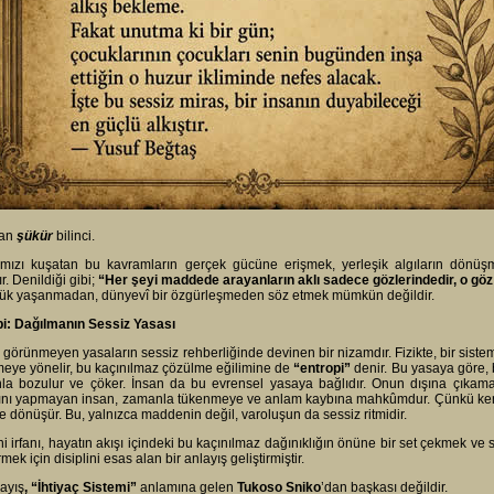
ran
şükür
bilinci.
ımızı kuşatan bu kavramların gerçek gücüne erişmek, yerleşik algıların dönü
r. Denildiği gibi;
“Her şeyi maddede arayanların aklı sadece gözlerindedir, o göz
lük yaşanmadan, dünyevî bir özgürleşmeden söz etmek mümkün değildir.
pi: Dağılmanın Sessiz Yasası
 görünmeyen yasaların sessiz rehberliğinde devinen bir nizamdır. Fizikte, bir sistem 
eye yönelir, bu kaçınılmaz çözülme eğilimine de
“entropi”
denir. Bu yasaya göre,
a bozulur ve çöker. İnsan da bu evrensel yasaya bağlıdır. Onun dışına çıkamaz
nı yapmayan insan, zamanla tükenmeye ve anlam kaybına mahkûmdur. Çünkü kendi 
le dönüşür. Bu, yalnızca maddenin değil, varoluşun da sessiz ritmidir.
i irfanı, hayatın akışı içindeki bu kaçınılmaz dağınıklığın önüne bir set çekmek ve 
rmek için disiplini esas alan bir anlayış geliştirmiştir.
ayış
, “İhtiyaç Sistemi”
anlamına gelen
Tukoso Sniko
’dan başkası değildir.