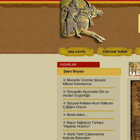
ANA SAYFA
SÜRYANİ TARİHİ
YAZARLAR
Şabo Boyacı
Mezarlık Üzerine Süryani
Kilisesi İstemiyoruz
Süryaniler Açısından Din ve
Vicdan Özgürlüğü
Süryani-Keldani-Asuri Halkının
Çığlığını Duyun
Benim Adım ...
Başın Sağolsun Türkiye:
"Hepimiz Hrant'ız"
Sözlü Tarih Çalışmasına
Katkıda Bulunalım