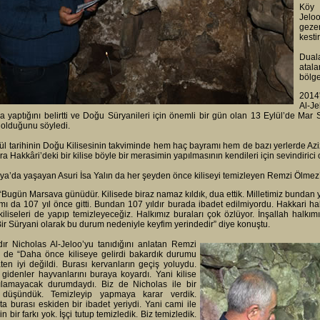
Köy 
Jeloo
geze
kesti
Duala
atala
bölge
2014
Al-J
a yaptığını belirtti ve Doğu Süryanileri için önemli bir gün olan 13 Eylül’de M
 olduğunu söyledi.
ül tarihinin Doğu Kilisesinin takviminde hem haç bayramı hem de bazı yerlerde Az
nra Hakkâri’deki bir kilise böyle bir merasimin yapılmasının kendileri için sevindirici 
a’da yaşayan Asuri İsa Yalın da her şeyden önce kiliseyi temizleyen Remzi Ölmez’e
 “Bugün Marsava günüdür. Kilisede biraz namaz kıldık, dua ettik. Milletimiz bundan yıl
smı da 107 yıl önce gitti. Bundan 107 yıldır burada ibadet edilmiyordu. Hakkari hal
kiliseleri de yapıp temizleyeceğiz. Halkımız buraları çok özlüyor. İnşallah hal
 Bir Süryani olarak bu durum nedeniyle keyfim yerindedir” diye konuştu.
dır Nicholas Al-Jeloo’yu tanıdığını anlatan Remzi
 de “Daha önce kiliseye gelirdi bakardık durumu
ten iyi değildi. Burası kervanların geçiş yoluydu.
gidenler hayvanlarını buraya koyardı. Yani kilise
nılamayacak durumdaydı. Biz de Nicholas ile bir
 düşündük. Temizleyip yapmaya karar verdik.
a burası eskiden bir ibadet yeriydi. Yani cami ile
in bir farkı yok. İşçi tutup temizledik. Biz temizledik.