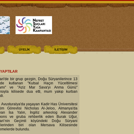
ÜYELİK
İLETİŞİM
 YAPTILAR
ri'de bir grup gezgin, Doğu Süryanilerince 13
l'de kutlanan "Kutsal Haçın Yüceltilmesi
amı" ve "Aziz Mar Sava'yı Anma Günü"
yısıyla kilisede dua etti, mum yakıp kurban
di.
i Avusturalya'da yaşayan Kadir Has Üniversitesi
tim Görevlisi Nicholas Al-Jeloo, Almanya'da
yan İsa Yalın, İngiliz arkeolog Alexander
ons ve gruba rehberlik eden Burak Uğur,
ari’nin Geçimli köyündeki Doğu Süryani
selerinden biri olan Mersava Kilisesinde
lemelerde bulundu.