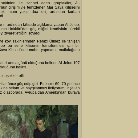
sakinleri ile sohbet eden gruptakiler, Al-
'nun girişimiyle temizlenen Mar Sava Kilisesini
rek, mum yakıp dua etti, ardından kurban
rdi.
rın ardından kilisede açıklama yapan Al-Jeloo,
rının Hakkâri’den göç etiğini kendisinin sürekli
yi ziyaret ettiğini söyledi.
'te köy sakinlerinden Remzi Ölmez ile tanışan
eloo bu sene kilisenin temizlenmesi için bir
ar Sava Kilisesi’nde mabet yapmanın mutluluğunu
izleri anma günü olduğunu belirten Al-Jeloo 107
olduğunu belirtti.
 teşekkür etti.
lar önce göç edip gitti. Bir kısmı 60 -70 yıl önce
kına selam ve saygılarımızı iletiyorum. İnşallah
kımız diasporada, Avrupa’dan Amerika’dan buraya