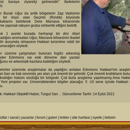
imiz buraya ziyaretçi gelmesidir” ifadelerini
dı.
r Burak Uğur da antik bölgelerin Zap Vadisinin
k bir köyü olan Geçimli (Rındık) köyünde
duklarını belirterek Dere Marsava kilisesinde
me yapmak isteyen gruba rehberlik ettiğini belirtti.
şık 1 asırdır burada herhangi bir dini ritüel
adığını anımsatan Uğur, Marsava kilisesinin ibadet
ilir durumda olmasının Hakkari turizmine ciddi bir
sunacağını söyledi.
ler üzerine çalışmaları bulunan İngiliz arkeolog
nder Ednmons ise eski döneme dair yazılar
unu ve arkeolojik kazılara katıldığını söyledi.
ehirler üzerinde araştırmalar da yaptığını anlatan Ednmons Hakkari'nin araştı
ri İran ve Irak sınırında yer alan çok önemli bir şehirdir. Çok önemli krallıkların bu
 krallığın hüküm sürdüğü bir bölgedir. Çok fazla araştırma yapılmamış Ama Hakkari
 Yeni projeler var. Üniversitelerden bilgiler alacağız. 5 -10 sene içinde Hakkari 
tu.
: Hakkari Objektif Haber, Turgut Sarı ; Güncelleme Tarihi: 14 Eylül 2021
ültür / sanat
|
yazarlar
|
forum
|
galeri
|
linkler
|
site haritasi
|
üyelik
|
iletisim