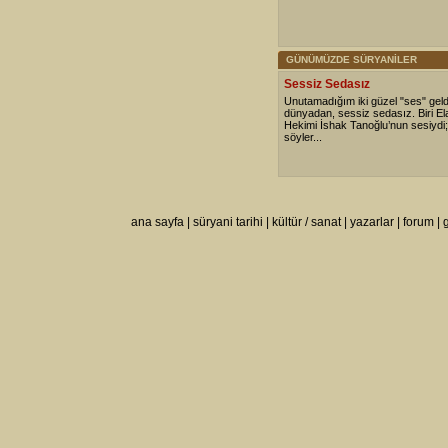
GÜNÜMÜZDE SÜRYANİLER
Sessiz Sedasız
Unutamadığım iki güzel "ses" geldi
dünyadan, sessiz sedasız. Biri Ela
Hekimi İshak Tanoğlu’nun sesiydi; b
söyler...
ana sayfa
|
süryani tarihi
|
kültür / sanat
|
yazarlar
|
forum
|