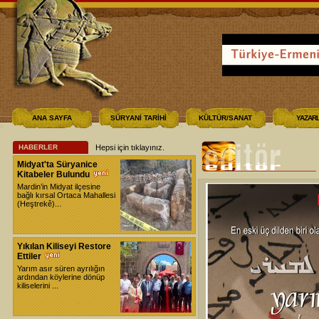
ANA SAYFA
SÜRYANİ TARİHİ
KÜLTÜR/SANAT
YAZAR
HABERLER
Hepsi için tıklayınız
.
Midyat'ta Süryanice
Kitabeler Bulundu
Mardin’in Midyat ilçesine
bağlı kırsal Ortaca Mahallesi
(Heştrekê)...
Yıkılan Kiliseyi Restore
Ettiler
Yarım asır süren ayrılığın
ardından köylerine dönüp
kiliselerini ...