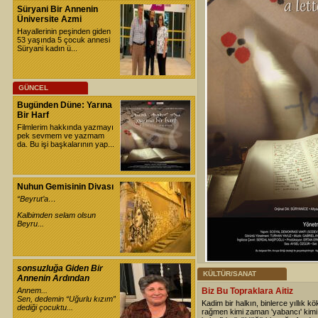
Süryani Bir Annenin
Üniversite Azmi
Hayallerinin peşinden giden
53 yaşında 5 çocuk annesi
Süryani kadın ü...
GÜNCEL
Bugünden Düne: Yarına
Bir Harf
Filmlerim hakkında yazmayı
pek sevmem ve yazmam
da. Bu işi başkalarının yap...
Nuhun Gemisinin Divası
“Beyrut’a…
Kalbimden selam olsun
Beyru...
sonsuzluğa Giden Bir
KÜLTÜR/SANAT
Annenin Ardından
Annem...
Biz Bu Topraklara Aitiz
Sen, dedemin “Uğurlu kızım”
Kadim bir halkın, binlerce yıllık kö
dediği çocuktu...
rağmen kimi zaman 'yabancı' kim