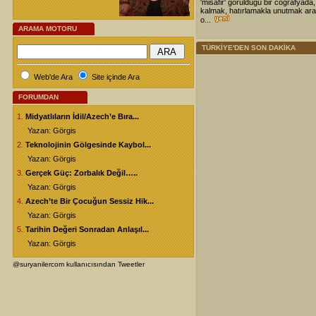
'misafir' görüldüğü bir coğrafyada,
kalmak, hatırlamakla unutmak ara
o...
ARAMA MOTORU
TÜRKİYE'DEN SON DAKİKA
Web'de Ara
Site içinde Ara
FORUMDAN
1.
Midyatlıların İdil/Azech’e Bıra...
Yazan: Görgis
2.
Teknolojinin Gölgesinde Kaybol...
Yazan: Görgis
3.
Gerçek Güç: Zorbalık Değil…..
Yazan: Görgis
4.
Azech’te Bir Çocuğun Sessiz Hik...
Yazan: Görgis
5.
Tarihin Değeri Sonradan Anlaşıl...
Yazan: Görgis
@suryanilercom kullanıcısından Tweetler