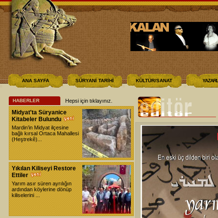
ANA SAYFA
SÜRYANİ TARİHİ
KÜLTÜR/SANAT
YAZAR
HABERLER
Hepsi için tıklayınız
.
Midyat'ta Süryanice
Kitabeler Bulundu
Mardin’in Midyat ilçesine
bağlı kırsal Ortaca Mahallesi
(Heştrekê)...
Yıkılan Kiliseyi Restore
Ettiler
Yarım asır süren ayrılığın
ardından köylerine dönüp
kiliselerini ...