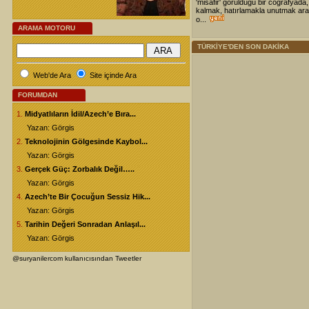
'misafir' görüldüğü bir coğrafyada,
kalmak, hatırlamakla unutmak ara
o...
ARAMA MOTORU
TÜRKİYE'DEN SON DAKİKA
Web'de Ara
Site içinde Ara
FORUMDAN
1.
Midyatlıların İdil/Azech’e Bıra...
Yazan: Görgis
2.
Teknolojinin Gölgesinde Kaybol...
Yazan: Görgis
3.
Gerçek Güç: Zorbalık Değil…..
Yazan: Görgis
4.
Azech’te Bir Çocuğun Sessiz Hik...
Yazan: Görgis
5.
Tarihin Değeri Sonradan Anlaşıl...
Yazan: Görgis
@suryanilercom kullanıcısından Tweetler