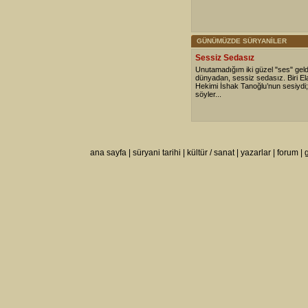
GÜNÜMÜZDE SÜRYANİLER
Sessiz Sedasız
Unutamadığım iki güzel "ses" geldi
dünyadan, sessiz sedasız. Biri Ela
Hekimi İshak Tanoğlu’nun sesiydi; b
söyler...
ana sayfa
|
süryani tarihi
|
kültür / sanat
|
yazarlar
|
forum
|