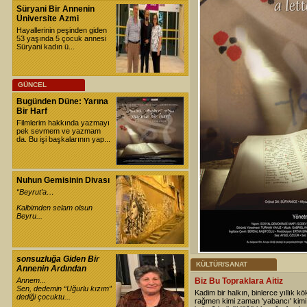
Süryani Bir Annenin
Üniversite Azmi
Hayallerinin peşinden giden
53 yaşında 5 çocuk annesi
Süryani kadın ü...
GÜNCEL
Bugünden Düne: Yarına
Bir Harf
Filmlerim hakkında yazmayı
pek sevmem ve yazmam
da. Bu işi başkalarının yap...
Nuhun Gemisinin Divası
“Beyrut’a…
Kalbimden selam olsun
Beyru...
sonsuzluğa Giden Bir
KÜLTÜR/SANAT
Annenin Ardından
Annem...
Biz Bu Topraklara Aitiz
Sen, dedemin “Uğurlu kızım”
Kadim bir halkın, binlerce yıllık kö
dediği çocuktu...
rağmen kimi zaman 'yabancı' kim