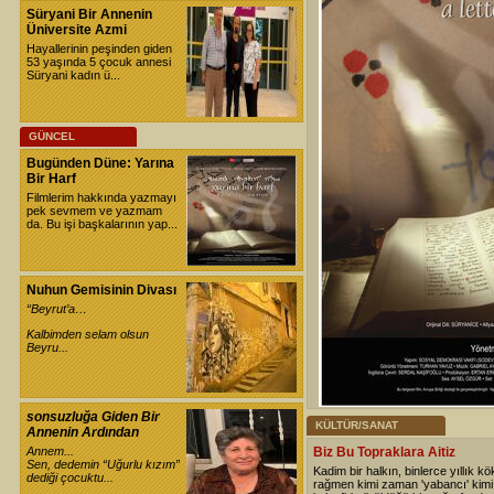
Süryani Bir Annenin
Üniversite Azmi
Hayallerinin peşinden giden
53 yaşında 5 çocuk annesi
Süryani kadın ü...
GÜNCEL
Bugünden Düne: Yarına
Bir Harf
Filmlerim hakkında yazmayı
pek sevmem ve yazmam
da. Bu işi başkalarının yap...
Nuhun Gemisinin Divası
“Beyrut’a…
Kalbimden selam olsun
Beyru...
sonsuzluğa Giden Bir
KÜLTÜR/SANAT
Annenin Ardından
Annem...
Biz Bu Topraklara Aitiz
Sen, dedemin “Uğurlu kızım”
Kadim bir halkın, binlerce yıllık kö
dediği çocuktu...
rağmen kimi zaman 'yabancı' kim