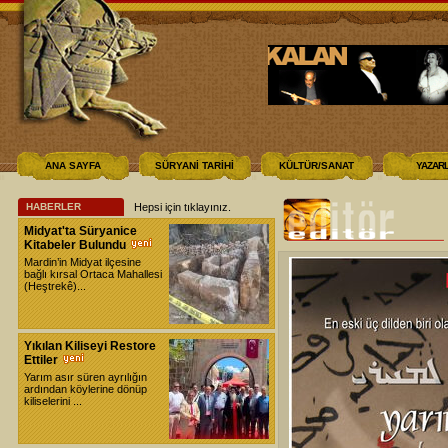
ANA SAYFA
SÜRYANİ TARİHİ
KÜLTÜR/SANAT
YAZAR
HABERLER
Hepsi için tıklayınız
.
Midyat'ta Süryanice
Kitabeler Bulundu
Mardin’in Midyat ilçesine
bağlı kırsal Ortaca Mahallesi
(Heştrekê)...
Yıkılan Kiliseyi Restore
Ettiler
Yarım asır süren ayrılığın
ardından köylerine dönüp
kiliselerini ...