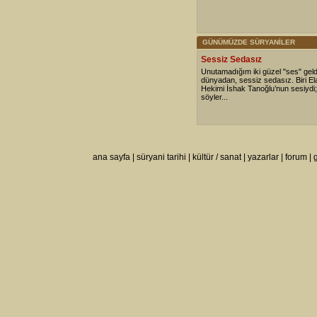
GÜNÜMÜZDE SÜRYANİLER
Sessiz Sedasız
Unutamadığım iki güzel "ses" geldi
dünyadan, sessiz sedasız. Biri Ela
Hekimi İshak Tanoğlu’nun sesiydi; b
söyler...
ana sayfa
|
süryani tarihi
|
kültür / sanat
|
yazarlar
|
forum
|