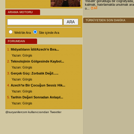
'misafir' görüldüğü bir coğrafyada,
kalmak, hatırlamakla unutmak ara
o...
ARAMA MOTORU
TÜRKİYE'DEN SON DAKİKA
Web'de Ara
Site içinde Ara
FORUMDAN
1.
Midyatlıların İdil/Azech’e Bıra...
Yazan: Görgis
2.
Teknolojinin Gölgesinde Kaybol...
Yazan: Görgis
3.
Gerçek Güç: Zorbalık Değil…..
Yazan: Görgis
4.
Azech’te Bir Çocuğun Sessiz Hik...
Yazan: Görgis
5.
Tarihin Değeri Sonradan Anlaşıl...
Yazan: Görgis
@suryanilercom kullanıcısından Tweetler