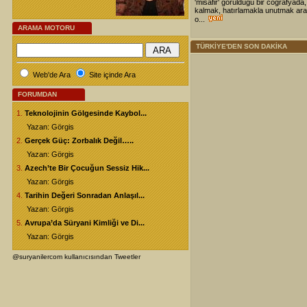
'misafir' görüldüğü bir coğrafyada,
kalmak, hatırlamakla unutmak ara
o...
ARAMA MOTORU
TÜRKİYE'DEN SON DAKİKA
Web'de Ara
Site içinde Ara
FORUMDAN
1.
Teknolojinin Gölgesinde Kaybol...
Yazan: Görgis
2.
Gerçek Güç: Zorbalık Değil…..
Yazan: Görgis
3.
Azech’te Bir Çocuğun Sessiz Hik...
Yazan: Görgis
4.
Tarihin Değeri Sonradan Anlaşıl...
Yazan: Görgis
5.
Avrupa’da Süryani Kimliği ve Di...
Yazan: Görgis
@suryanilercom kullanıcısından Tweetler