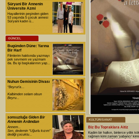
Süryani Bir Annenin
Üniversite Azmi
Hayallerinin peşinden giden
53 yaşında 5 çocuk annesi
Süryani kadın ü...
GÜNCEL
Bugünden Düne: Yarına
Bir Harf
Filmlerim hakkında yazmayı
pek sevmem ve yazmam
da. Bu işi başkalarının yap...
Nuhun Gemisinin Divası
“Beyrut’a…
Kalbimden selam olsun
Beyru...
sonsuzluğa Giden Bir
KÜLTÜR/SANAT
Annenin Ardından
Annem...
Biz Bu Topraklara Aitiz
Sen, dedemin “Uğurlu kızım”
Kadim bir halkın, binlerce yıllık kö
dediği çocuktu...
rağmen kimi zaman 'yabancı' kim