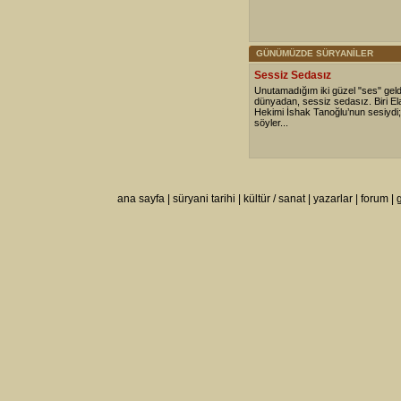
GÜNÜMÜZDE SÜRYANİLER
Sessiz Sedasız
Unutamadığım iki güzel "ses" geldi
dünyadan, sessiz sedasız. Biri Ela
Hekimi İshak Tanoğlu’nun sesiydi; b
söyler...
ana sayfa
|
süryani tarihi
|
kültür / sanat
|
yazarlar
|
forum
|