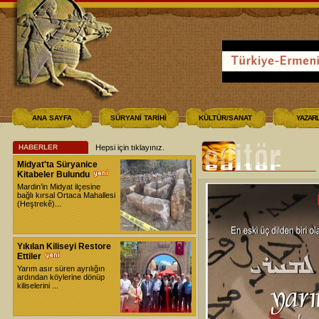
ANA SAYFA
SÜRYANİ TARİHİ
KÜLTÜR/SANAT
YAZAR
HABERLER
Hepsi için tıklayınız
.
Midyat'ta Süryanice
Kitabeler Bulundu
Mardin’in Midyat ilçesine
bağlı kırsal Ortaca Mahallesi
(Heştrekê)...
Yıkılan Kiliseyi Restore
Ettiler
Yarım asır süren ayrılığın
ardından köylerine dönüp
kiliselerini ...