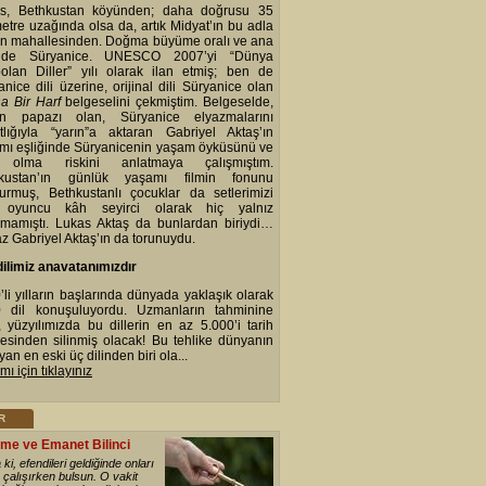
s, Bethkustan köyünden; daha doğrusu 35
metre uzağında olsa da, artık Midyat’ın bu adla
an mahallesinden. Doğma büyüme oralı ve ana
i de Süryanice. UNESCO 2007’yi “Dünya
olan Diller” yılı olarak ilan etmiş; ben de
nice dili üzerine, orijinal dili Süryanice olan
na Bir Harf
belgeselini çekmiştim. Belgeselde,
n papazı olan, Süryanice elyazmalarını
atlığıyla “yarın”a aktaran Gabriyel Aktaş’ın
mı eşliğinde Süryanicenin yaşam öyküsünü ve
 olma riskini anlatmaya çalışmıştım.
hkustan’ın günlük yaşamı filmin fonunu
turmuş, Bethkustanlı çocuklar da setlerimizi
 oyuncu kâh seyirci olarak hiç yalnız
kmamıştı. Lukas Aktaş da bunlardan biriydi…
z Gabriyel Aktaş’ın da torunuydu.
ilimiz anavatanımızdır
’li yılların başlarında dünyada yaklaşık olarak
 dil konuşuluyordu. Uzmanların tahminine
, yüzyılımızda bu dillerin en az 5.000’i tarih
esinden silinmiş olacak! Bu tehlike dünyanın
an en eski üç dilinden biri ola...
ı için tıklayınız
R
me ve Emanet Bilinci
ki, efendileri geldiğinde onları
çalışırken bulsun. O vakit