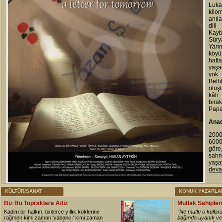
Luka
kilo
anıl
dil
Kayb
Sürya
Yarı
köyü
hatt
yaşa
yok
Bet
oluş
kâh
bıra
Papa
Anad
2000
6000
göre
sahn
yaşay
devam
KÜLTÜR/SANAT
KONUK YAZARLA
Biz Bu Topraklara Aitiz
Mutlak Sahiplen
Kadim bir halkın, binlerce yıllık köklerine
“Ne mutlu o kullara 
rağmen kimi zaman 'yabancı' kimi zaman
bağında uyanık ve 