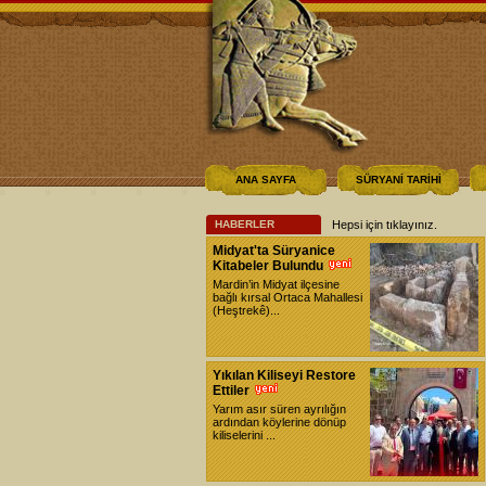
ANA SAYFA
SÜRYANİ TARİHİ
HABERLER
Hepsi için tıklayınız
.
Midyat'ta Süryanice
Kitabeler Bulundu
Mardin’in Midyat ilçesine
bağlı kırsal Ortaca Mahallesi
(Heştrekê)...
Yıkılan Kiliseyi Restore
Ettiler
Yarım asır süren ayrılığın
ardından köylerine dönüp
kiliselerini ...