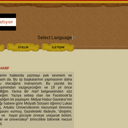
Select Language
▼
ÜYELİK
İLETİŞİM
 HARF
mlerim hakkında yazmayı pek sevmem ve
am da. Bu işi başkalarının yapmasının daha
ru olacağına inanıyorum. Bu yazıda bu
laşımımdan vazgeçeceğim ve 18 yıl önce
ttiğim
Yarına Bir Harf
belgeselinden söz
eğim. Yazıya sebep olan ise Facebook’ta
adığım bir paylaşım.
Midyat Habur Gazetesi
’nin
ığı habere göre Midyatlı Süryani öğrenci Lukas
ş, Artuklu Üniversitesinin mezuniyet törenine
asını vurmuş. Gazetedeki ifadeyle, “
disiplini,
 ve hayal gücüyle zirveye ulaşarak bölüm,
te ve üniversiteyi
” birincilikle bitirerek mezun
uş.