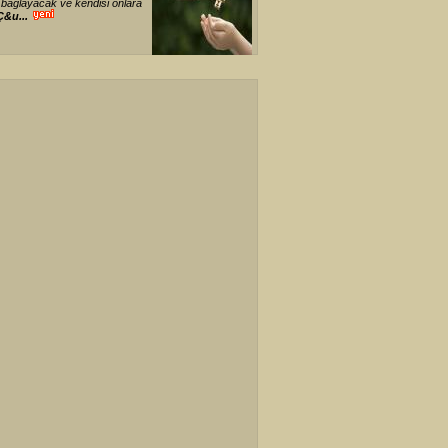
ı bağlayacak ve kendisi onlara
Ç&u...