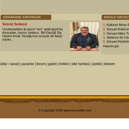
GÜNÜMÜZDE SÜRYANİLER
MAKALE HAVUZU
Sessiz Sedasız
1.
Kültüren Miras
Unutamadığım iki güzel "ses" geldi geçtii bu
2.
Süryani Kültürü
dünyadan, sessiz sedasız. Biri Elazığlı Diş
3.
Süryani Kilise T
Hekimi İshak Tanoğlu’nun sesiydi; bir ilahiyi
4.
Vefatının 50.Yıl
söyler...
5.
Süryani Köylerin
Hepsini gör.
kültür / sanat
|
yazarlar
|
forum
|
galeri
|
linkler
|
site haritasi
|
üyelik
|
iletisim
© Copyright 2008 www.suryaniler.com