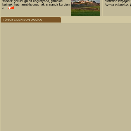
'misafir' görüldüğü bir coğrafyada, gitmekle
efendileri kuşağın
kalmak, hatırlamakla unutmak arasında kurulan
hizmet edecektir.
o...
TÜRKİYE'DEN SON DAKİKA