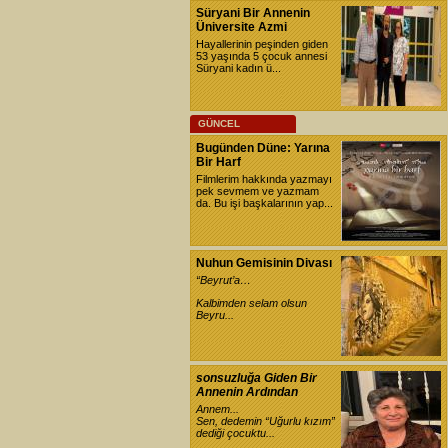
Süryani Bir Annenin
Üniversite Azmi
Hayallerinin peşinden giden
53 yaşında 5 çocuk annesi
Süryani kadın ü...
GÜNCEL
Bugünden Düne: Yarına
Bir Harf
Filmlerim hakkında yazmayı
pek sevmem ve yazmam
da. Bu işi başkalarının yap...
Nuhun Gemisinin Divası
“Beyrut’a…
Kalbimden selam olsun
Beyru...
sonsuzluğa Giden Bir
Annenin Ardından
Annem...
Sen, dedemin “Uğurlu kızım”
dediği çocuktu...