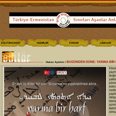
KÜLTÜR/SANAT
YAZARLAR
FORUM
LİNKLER
BUGÜNDEN DÜNE: YARINA BİR
Hakan Aytekin /
Fil
yazm
doğ
yak
yöne
edec
rastl
yapt
Akta
damg
azmi
fakül
olm