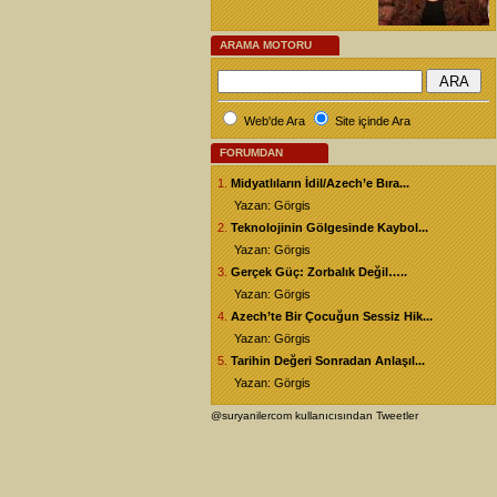
ARAMA MOTORU
Web'de Ara
Site içinde Ara
FORUMDAN
1.
Midyatlıların İdil/Azech’e Bıra...
Yazan: Görgis
2.
Teknolojinin Gölgesinde Kaybol...
Yazan: Görgis
3.
Gerçek Güç: Zorbalık Değil…..
Yazan: Görgis
4.
Azech’te Bir Çocuğun Sessiz Hik...
Yazan: Görgis
5.
Tarihin Değeri Sonradan Anlaşıl...
Yazan: Görgis
@suryanilercom kullanıcısından Tweetler