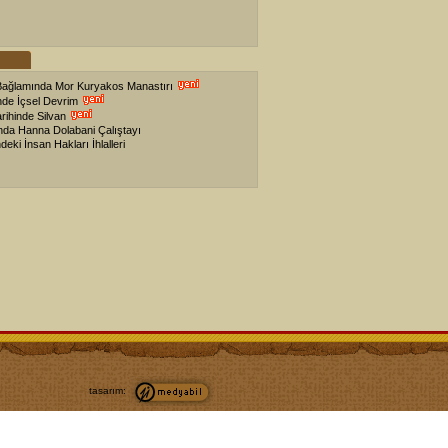
 Bağlamında Mor Kuryakos Manastırı
nde İçsel Devrim
arihinde Silvan
ında Hanna Dolabani Çalıştayı
deki İnsan Hakları İhlalleri
tasarım: