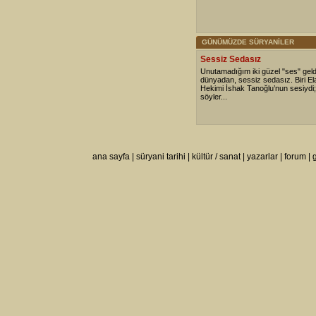
GÜNÜMÜZDE SÜRYANİLER
Sessiz Sedasız
Unutamadığım iki güzel "ses" geldi
dünyadan, sessiz sedasız. Biri Ela
Hekimi İshak Tanoğlu’nun sesiydi; b
söyler...
ana sayfa
|
süryani tarihi
|
kültür / sanat
|
yazarlar
|
forum
|