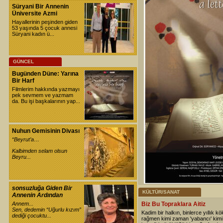
Süryani Bir Annenin
Üniversite Azmi
Hayallerinin peşinden giden
53 yaşında 5 çocuk annesi
Süryani kadın ü...
GÜNCEL
Bugünden Düne: Yarına
Bir Harf
Filmlerim hakkında yazmayı
pek sevmem ve yazmam
da. Bu işi başkalarının yap...
Nuhun Gemisinin Divası
“Beyrut’a…
Kalbimden selam olsun
Beyru...
sonsuzluğa Giden Bir
KÜLTÜR/SANAT
Annenin Ardından
Annem...
Biz Bu Topraklara Aitiz
Sen, dedemin “Uğurlu kızım”
Kadim bir halkın, binlerce yıllık kö
dediği çocuktu...
rağmen kimi zaman 'yabancı' kim