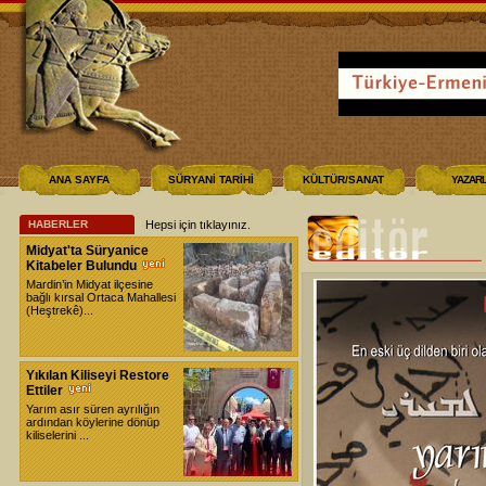
ANA SAYFA
SÜRYANİ TARİHİ
KÜLTÜR/SANAT
YAZAR
HABERLER
Hepsi için tıklayınız
.
Midyat'ta Süryanice
Kitabeler Bulundu
Mardin’in Midyat ilçesine
bağlı kırsal Ortaca Mahallesi
(Heştrekê)...
Yıkılan Kiliseyi Restore
Ettiler
Yarım asır süren ayrılığın
ardından köylerine dönüp
kiliselerini ...