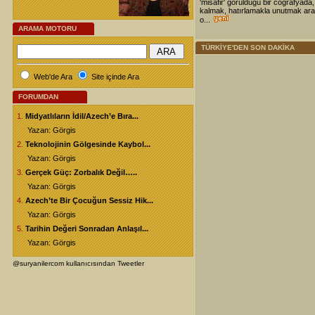
'misafir' görüldüğü bir coğrafyada,
kalmak, hatırlamakla unutmak ara
o...
ARAMA MOTORU
TÜRKİYE'DEN SON DAKİKA
Web'de Ara
Site içinde Ara
FORUMDAN
1.
Midyatlıların İdil/Azech’e Bıra...
Yazan: Görgis
2.
Teknolojinin Gölgesinde Kaybol...
Yazan: Görgis
3.
Gerçek Güç: Zorbalık Değil…..
Yazan: Görgis
4.
Azech’te Bir Çocuğun Sessiz Hik...
Yazan: Görgis
5.
Tarihin Değeri Sonradan Anlaşıl...
Yazan: Görgis
@suryanilercom kullanıcısından Tweetler