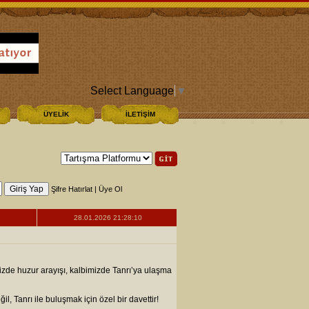
Select Language
▼
ÜYELİK
İLETİŞİM
Şifre Hatırlat
|
Üye Ol
28.01.2026 21:28:10
imizde huzur arayışı, kalbimizde Tanrı’ya ulaşma
l, Tanrı ile buluşmak için özel bir davettir!