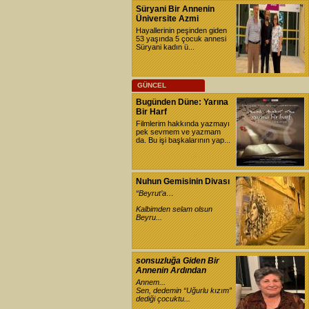
Süryani Bir Annenin
Üniversite Azmi
Hayallerinin peşinden giden
53 yaşında 5 çocuk annesi
Süryani kadın ü...
GÜNCEL
Bugünden Düne: Yarına
Bir Harf
Filmlerim hakkında yazmayı
pek sevmem ve yazmam
da. Bu işi başkalarının yap...
Nuhun Gemisinin Divası
“Beyrut’a…
Kalbimden selam olsun
Beyru...
sonsuzluğa Giden Bir
Annenin Ardından
Annem...
Sen, dedemin “Uğurlu kızım”
dediği çocuktu...