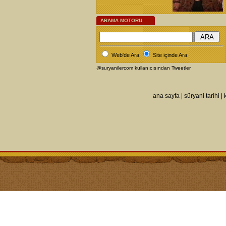
ARAMA MOTORU
Web'de Ara
Site içinde Ara
@suryanilercom kullanıcısından Tweetler
ana sayfa
|
süryani tarihi
|