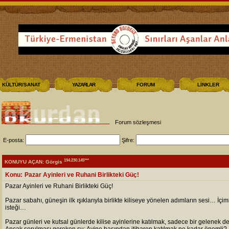
KÜLTÜR/SANAT
YAZARLAR
FORUM
LİNKLER
Forum sözleşmesi
E-posta:
Şifre:
194.230.145***
KONUYU AÇAN: Görgis
Konu:
Pazar Ayinleri ve Ruhani Birlikteki Güç!
Pazar Ayinleri ve Ruhani Birlikteki Güç!
Pazar sabahı, güneşin ilk ışıklarıyla birlikte kiliseye yönelen adımların sesi… İç
isteği…
Pazar günleri ve kutsal günlerde kilise ayinlerine katılmak, sadece bir gelenek deği