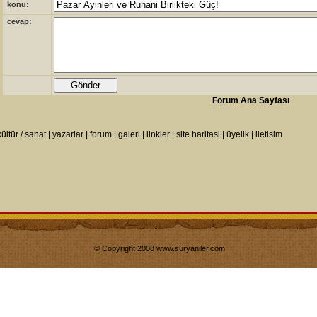
konu:
cevap:
Forum Ana Sayfası
kültür / sanat
|
yazarlar
|
forum
|
galeri
|
linkler
|
site haritasi
|
üyelik
|
iletisim
© Copyright 2008 www.suryaniler.com