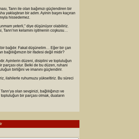
ası, Tanrı ile olan bağımızı güçlendiren bir
 daha yaklaştıran bir adım. Ayinin başını kaçıran
lamıyla hissedemez.
unmam yeterli,” diye düşünüyor olabiliriz.
si, Tanrı’nın kelamını işitmenin coşkusu…
 bir bağdır. Fakat düşünelim… Eğer bir çan
 bağlılığımızın bir ifadesi değil midir?
ir. Ayinlerin düzeni, disiplini ve topluluğun
ir parçası olur. Belki de bu düzen, ruhani
luğun birliğini ve imanını güçlendirir.
iriz, ilahilerle ruhumuzu yükseltiriz. Bu süreci
anrı’ya olan sevginizi, bağlılığınızı ve
, topluluğun bir parçası olmak, duaların
ir