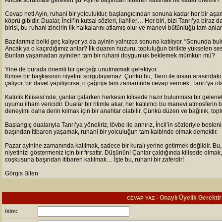
Ancak sorulması gereken şu: Ayine başından itibaren katılmak ne kadar önemli?
Cevap net! Ayin, ruhani bir yolculuktur, başlangıcından sonuna kadar her bir aşam
köprü gibidir. Dualar, İncil’in kutsal sözleri, ilahiler… Her biri, bizi Tanrı’ya biraz
birisi, bu ruhani zincirin ilk halkalarını atlamış olur ve manevi bütünlüğü tam an
Bazılarımız belki geç kalıyor ya da ayinin yalnızca sonuna katılıyor. “Sonunda bul
Ancak ya o kaçırdığımız anlar? İlk duanın huzuru, topluluğun birlikte yükselen se
Bunları yaşamadan ayinden tam bir ruhani doygunluk beklemek mümkün mü?
Yine de burada önemli bir gerçeği unutmamak gerekiyor.
Kimse bir başkasının niyetini sorgulayamaz. Çünkü bu, Tanrı ile insan arasındaki
çalıyor, bir davet yapılıyorsa, o çağrıya tam zamanında cevap vermek, Tanrı’ya olan
Katolik Kilisesi’nde, çanlar çalarken herkesin kilisede hazır bulunması bir gelenekt
uyumu ilham vericidir. Dualar bir ritimle akar, her katılımcı bu manevi atmosferin b
deneyimi daha derin kılmak için bir anahtar olabilir. Çünkü düzen ve bağlılık, toplu
Başlangıç dualarıyla Tanrı’ya yöneliriz, tövbe ile arınırız, İncil’in sözleriyle beslen
başından itibaren yaşamak, ruhani bir yolculuğun tam kalbinde olmak demektir.
Pazar ayinine zamanında katılmak, sadece bir kuralı yerine getirmek değildir. Bu, T
niyetinizi göstermeniz için bir fırsattır. Düşünün! Çanlar çaldığında kilisede olmak
coşkusuna başından itibaren katılmak… İşte bu, ruhani bir zaferdir!
Görgis Bilen
- Onaylı Üyelik Gerektir
CEVAP YAZ
isim: