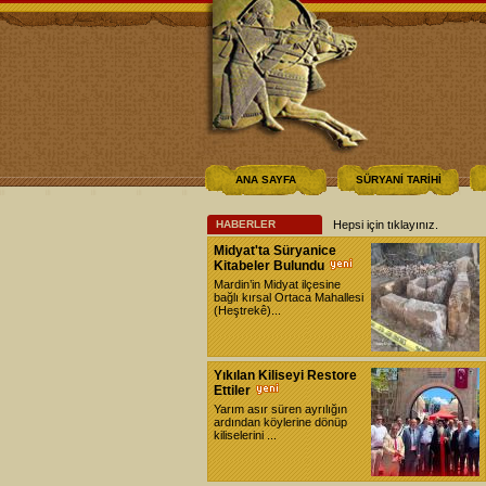
ANA SAYFA
SÜRYANİ TARİHİ
HABERLER
Hepsi için tıklayınız
.
Midyat'ta Süryanice
Kitabeler Bulundu
Mardin’in Midyat ilçesine
bağlı kırsal Ortaca Mahallesi
(Heştrekê)...
Yıkılan Kiliseyi Restore
Ettiler
Yarım asır süren ayrılığın
ardından köylerine dönüp
kiliselerini ...