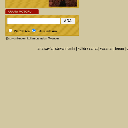
ARAMA MOTORU
Web'de Ara
Site içinde Ara
@suryanilercom kullanıcısından Tweetler
ana sayfa
|
süryani tarihi
|
kültür / sanat
|
yazarlar
|
forum
|