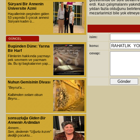
gözetiminde bir süre devam et
Süryani Bir Annenin
erdi. Kazı çalışmalarını yakı
Üniversite Azmi
yıldan fazla olduğunu belirte
mezarlarimizi bile yok etmeye c
Hayallerinin peşinden giden
53 yaşında 5 çocuk annesi
Süryani kadın ü...
isim:
GÜNCEL
konu:
Bugünden Düne: Yarına
Bir Harf
cevap:
Filmlerim hakkında yazmayı
pek sevmem ve yazmam
da. Bu işi başkalarının yap...
Nuhun Gemisinin Divası
“Beyrut’a…
Kalbimden selam olsun
Beyru...
sonsuzluğa Giden Bir
Annenin Ardından
Annem...
Sen, dedemin “Uğurlu kızım”
dediği çocuktu...