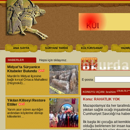
ANA SAYFA
SÜRYANİ TARİHİ
KÜLTÜR/SANAT
YAZAR
HABERLER
Hepsi için tıklayınız
.
Midyat'ta Süryanice
Kitabeler Bulundu
Mardin’in Midyat ilçesine
bağlı kırsal Ortaca Mahallesi
E-posta:
(Heştrekê)...
178.83.78.1**
KONUYU AÇAN: brahim
Konu:
RAHATLIK YOK
Yıkılan Kiliseyi Restore
Ettiler
Mazapotamya’da her tarafında t
Yarım asır süren ayrılığın
yıkılan sağlık ocağı inşaatınd
ardından köylerine dönüp
Cumhuriyet Savcılığı’na haber 
kiliselerini ...
İlk başta iki çocuğa ait kemik
olduğu belirlenen bir insan ka