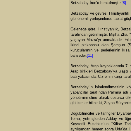
Betzabday İran’a bırakılmıştır.
[8]
Betzabday ve çevresi Hıristiyanlık 
gibi önemli yerleşimlerde tabiat güç
Geleneğe göre, Hıristiyanlık, Betz
tarafından getirilmiştir. Mşiha Zha,
yaşayan Mazra’yı anmaktadır. Erbil
ikinci piskoposu olan Şamşun (Sa
kurucularının ve pederlerinin kısa
bahseder.
[11]
Betzabday, Arap kaynaklarında 7. 
Arap birlikleri Betzabday’ya ulaştı
batı yakasında, Cizre’nin karşı tara
Betzabday’ın isimlendirmesinin k
yabancılar tarafından Palmira adı v
yönetimini eline alarak cesurca ü
gibi ismler bilinir ki, Zeyno Süryanic
Doğubilimciler ve tarihçiler Diyarb
Toma, yetmişlerden Adday ve öğren
Kayserili Eusebius’un “Kilise Tar
ayrılışından hemen sonra Urfa’da Hı