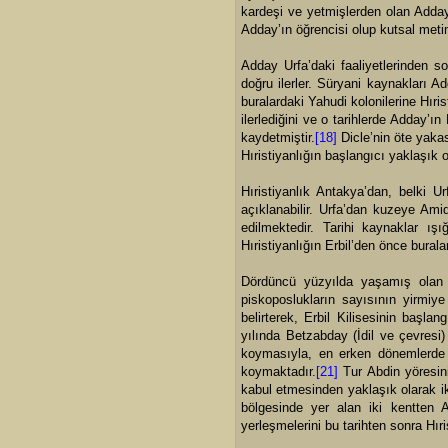
kardeşi ve yetmişlerden olan Adday 
Adday’ın öğrencisi olup kutsal meti
Adday Urfa’daki faaliyetlerinden s
doğru ilerler. Süryani kaynakları 
buralardaki Yahudi kolonilerine Hıris
ilerlediğini ve o tarihlerde Adday’ı
kaydetmiştir.
[18]
Dicle’nin öte yakas
Hıristiyanlığın başlangıcı yaklaşık o
Hıristiyanlık Antakya’dan, belki 
açıklanabilir. Urfa’dan kuzeye Am
edilmektedir. Tarihi kaynaklar ışı
Hıristiyanlığın Erbil’den önce burala
Dördüncü yüzyılda yaşamış olan v
piskoposlukların sayısının yirmiy
belirterek, Erbil Kilisesinin başla
yılında Betzabday (İdil ve çevresi
koymasıyla, en erken dönemlerde T
koymaktadır.
[21]
Tur Abdin yöresini
kabul etmesinden yaklaşık olarak ik
bölgesinde yer alan iki kentten 
yerleşmelerini bu tarihten sonra Hıri