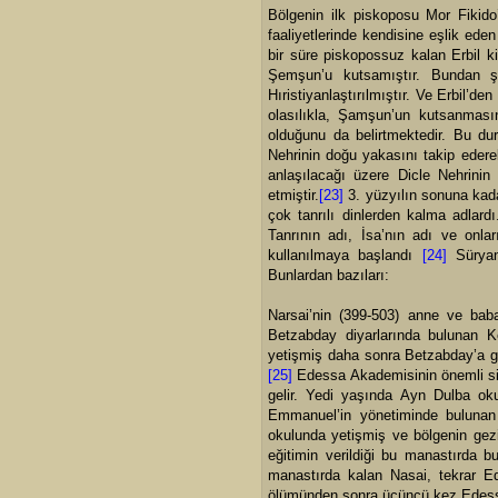
Bölgenin ilk piskoposu Mor Fikido
faaliyetlerinde kendisine eşlik ede
bir süre piskopossuz kalan Erbil ki
Şemşun’u kutsamıştır. Bundan ş
Hıristiyanlaştırılmıştır. Ve Erbil’
olasılıkla, Şamşun’un kutsanmasın
olduğunu da belirtmektedir. Bu du
Nehrinin doğu yakasını takip edere
anlaşılacağı üzere Dicle Nehrini
etmiştir.
[23]
3. yüzyılın sonuna kada
çok tanrılı dinlerden kalma adlar
Tanrının adı, İsa’nın adı ve onları
kullanılmaya başlandı
[24]
Süryani
Bunlardan bazıları:
Narsai’nin (399-503) anne ve bab
Betzabday diyarlarında bulunan
yetişmiş daha sonra Betzabday’a ge
[25]
Edessa Akademisinin önemli sim
gelir. Yedi yaşında Ayn Dulba ok
Emmanuel’in yönetiminde bulunan
okulunda yetişmiş ve bölgenin gezi
eğitimin verildiği bu manastırda b
manastırda kalan Nasai, tekrar Ed
ölümünden sonra üçüncü kez Edess