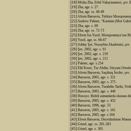
[18]
Msiha Zha, Erbil Vakayinamesi, çev. Er
[19]
Zha, age. s. 27
[20]
Zha, age. ss. 48-49
[21]
Afrem Barsavm, Türkiye Mezopotamya’s
[22]
Andrew Palmer, “Kartmin (Mor Gabriel
[23]
Zha, age. s. 69
[24]
Zha, age. ss. 72-73
[25]
Efrem İsa Yusif, Mezopotamya’nın Bili
[26]
Yusif, age,
ss. 66-67
[27]
Adday Şer, Nusaybin Akademisi, çev. N
[28]
Şer, 2002, age. s. 61
[29]
Şer, 2002, age. s. 210
[30]
Şer, 2002, age. s. 211
[31]
Palmer, age. s.254
[32]
Elif Keser, Tur Abdin, Süryani Ortodok
[33]
Afrem Barsavm, Saçılmış İnciler, çev. 
[34]
Barsavm, 2005, age. s. 321
[35]
Barsavm, 2005, age. s. 375
[36]
Afrem Barsavm, Turabdin Tarihi, Nsibi
[37]
Barsavm, 2005, age. s. 446
[38]
Husoyo: Belirli zamanlarda okunan düz 
[39]
Barsavm, 2005, age. s. 452
[40]
Barsavm, 1996, age. 53
[41]
Barsavm, 2005, age. s. 161
[42]
Barsavm, 2005, age. s.164
[43]
Efrem Barsavm, Deyrulzafaran Manastır
[44]
Günel, age. ss. 281-283
[45]
Günel, age. s. 365