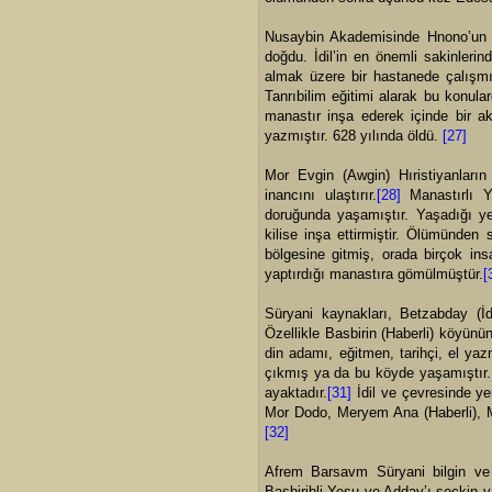
Nusaybin Akademisinde Hnono’un 
doğdu. İdil’in en önemli sakinleri
almak üzere bir hastanede çalışmı
Tanrıbilim eğitimi alarak bu konul
manastır inşa ederek içinde bir a
yazmıştır. 628 yılında öldü.
[27]
Mor Evgin (Awgin) Hıristiyanların
inancını ulaştırır.
[28]
Manastırlı Yu
doruğunda yaşamıştır. Yaşadığı yer
kilise inşa ettirmiştir. Ölümünde
bölgesine gitmiş, orada birçok insa
yaptırdığı manastıra gömülmüştür.
[
Süryani kaynakları, Betzabday (İdi
Özellikle Basbirin (Haberli) köyünün
din adamı, eğitmen, tarihçi, el yaz
çıkmış ya da bu köyde yaşamıştır. 
ayaktadır.
[31]
İdil ve çevresinde ye
Mor Dodo, Meryem Ana (Haberli), 
[32]
Afrem Barsavm Süryani bilgin ve 
Basbiribli Yeşu ve Adday’ı seçkin ya