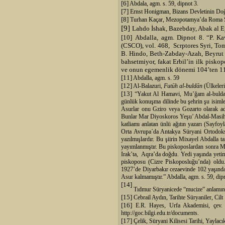
[6]
Abdala, agm. s. 59, dipnot 3.
[7]
Ernst Honigman, Bizans Devletinin Doğu S
[8]
Turhan Kaçar, Mezopotamya’da Roma Sa
[9]
Lahdo İshak, Bazebday, Abak al 
[10]
Abdalla, agm. Dipnot 8. “P. Ka
(CSCO), vol. 468,
Scrptores Syri, Tom
B. Hindo, Beth-Zabday-Azah, Beyrut 19
bahsetmiyor, fakat Erbil’in ilk pisko
ve onun egemenlik dönemi 104’ten 114’
[11]
Abdalla, agm. s. 59
[12]
Al-Balazuri,
Futūh al-buldān
(Ülkeleri
[13]
“Yakut Al Hamavi, Mu’ğam al-buldan (
günlük konuşma dilinde bu şehrin şu isimler
Asurlar onu Gziro veya Gozarto olarak adla
Bunlar Mar Diyoskoros Yeşu’ Abdal-Masih (
katliamı anlatan ünlü ağıtın yazarı (Sayfoyl
Orta Avrupa´da Antakya Süryani Ortodoks 
yazılmışlardır. Bu şiirin Mixayel Abdalla
yayımlanmıştır. Bu piskoposlardan sonra 
Irak’ta,
Aqra’da doğdu. Yedi yaşında yetim 
piskoposu (Cizre Piskoposluğu’nda) oldu. 
1927’de Diyarbakır cezaevinde 102 yaşında 
Asur kalmamıştır.” Abdalla, agm. s. 59, dip
[14]
Tıdmur Süryanicede “mucize” anlamın
[15]
Cebrail Aydın, Tarihte Süryaniler, Cilt 
[16]
E.R. Hayes, Urfa Akademisi, çev. Y
http://goc.bilgi.edu.tr/documents.
[17]
Çelik, Süryani Kilisesi Tarihi, Yaylacı