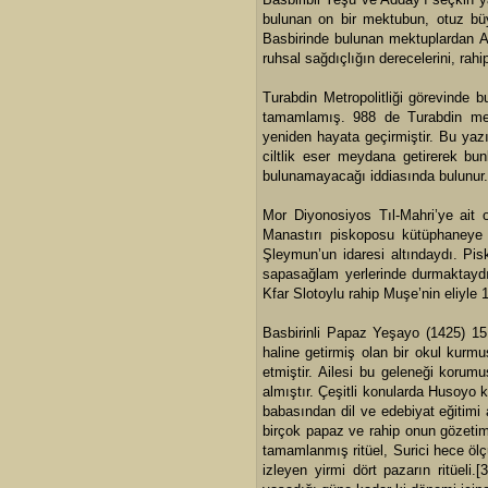
bulunan on bir mektubun, otuz bü
Basbirinde bulunan mektuplardan A
ruhsal sağdıçlığın derecelerini, rahi
Turabdin Metropolitliği görevinde
tamamlamış. 988 de Turabdin metr
yeniden hayata geçirmiştir. Bu yaz
ciltlik eser meydana getirerek bun
bulunamayacağı iddiasında bulunur.
Mor Diyonosiyos Tıl-Mahri’ye ait 
Manastırı piskoposu kütüphaneye g
Şleymun’un idaresi altındaydı. Pis
sapasağlam yerlerinde durmaktaydı
Kfar Slotoylu rahip Muşe’nin eliyle 17
Basbirinli Papaz Yeşayo (1425) 15.
haline getirmiş olan bir okul kurmu
etmiştir. Ailesi bu geleneği korumu
almıştır. Çeşitli konularda Husoyo ka
babasından dil ve edebiyat eğitimi 
birçok papaz ve rahip onun gözetim
tamamlanmış ritüel, Surici hece öl
izleyen yirmi dört pazarın ritüeli.
[