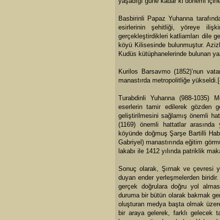
yaşadığı güne kadar ki dönemi içine a
Basbirinli Papaz Yuhanna tarafınd
esirlerinin şehitliği, yöreye il
gerçekleştirdikleri katliamları dile 
köyü Kilisesinde bulunmuştur. Aziz
Kudüs kütüphanelerinde bulunan yazma
Kurilos Barsavmo (1852)’nun vatan
manastırda metropolitliğe yükseldi.
Turabdinli Yuhanna (988-1035) M
eserlerin tamir edilerek gözden 
geliştirilmesini sağlamış önemli hat
(1169) önemli hattatlar arasında y
köyünde doğmuş Şarşe Bartilli Habu
Gabriyel) manastırında eğitim görm
lakabı ile 1412 yılında patriklik m
Sonuç olarak, Şırnak ve çevresi ye
duyan ender yerleşmelerden biridir.
gerçek doğrulara doğru yol alması
duruma bir bütün olarak bakmak ge
oluşturan medya başta olmak üzere,
bir araya gelerek, farklı gelecek t