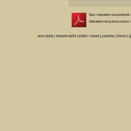
Bazı makaleleri okuyanilmek 
Makaleleri okuyamıyorsanız 
ana sayfa
|
süryani tarihi
|
kültür / sanat
|
yazarlar
|
forum
|
g