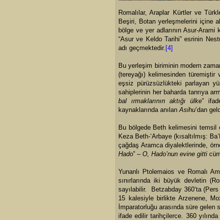
Romalılar, Araplar Kürtler ve Türkl
Beşiri, Botan yerleşmelerini içine 
bölge ve yer adlarının Asur-Arami kö
“Asur ve Keldo Tarihi” esrinin Nest
adı geçmektedir.
[4]
Bu yerleşim biriminin modern zaman
(tereyağı) kelimesinden türemiştir 
eşsiz pürüzsüzlükteki parlayan yüz
sahiplerinin her baharda tanrıya arm
bal ırmaklarının aktığı ülke
” ifa
kaynaklarında anılan
Asihu
’dan gel
Bu bölgede Beth kelimesini temsil e
Keza Beth-‘Arbaye (kısaltılmış: Ba’
çağdaş Aramca diyalektlerinde, örne
Hado
” –
O, Hado’nun evine gitti
cüml
Yunanlı Ptolemaios ve Romalı Ammi
sınırlarında iki büyük devletin (
sayılabilir.
Betzabday 360’ta (Pers kr
15 kalesiyle birlikte Arzenene, M
İmparatorluğu arasında süre gelen s
ifade edilir tarihçilerce. 360 yılı