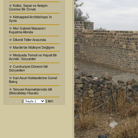
Kültür, Sanat ve İletişim
Üzerine Bir Örnek
Kidnapped Archbishops İn
Syria
Mor Gabriel Manastırı
Kuşatma Altında
Dikenli Teller Arasında
Mardin'de Mülkiyet Değişimi
Medyada Temsil ve Hayali Bir
Azınlık: Süryaniler
Cumhuriyet Dönemi İdil
Süryanileri
İran Asuri-Keldanilerine Genel
Bakış
Süryani Kaynaklarında İdil
(Betzabday-Hazak)
geri
|
|
ileri