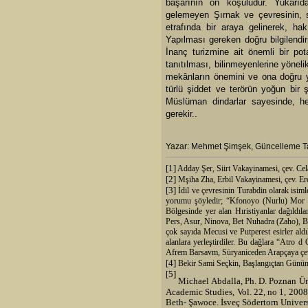
başarının ön koşuludur. Yukarıd
gelemeyen Şırnak ve çevresinin, siv
etrafında bir araya gelinerek, ha
Yapılması gereken doğru bilgilend
İnanç turizmine ait önemli bir po
tanıtılması, bilinmeyenlerine yönel
mekânların önemini ve ona doğru yö
türlü şiddet ve terörün yoğun bir 
Müslüman dindarlar sayesinde, her
gerekir..
Yazar: Mehmet Şimşek, Güncelleme Ta
[1]
Adday Şer, Siirt Vakayinamesi, çev. Cel
[2]
Mşiha Zha, Erbil Vakayinamesi, çev. Ero
[3]
İdil ve çevresinin Turabdin olarak isiml
yorumu şöyledir; “Kfonoyo (Nurlu) Mor Y
Bölgesinde yer alan Hıristiyanlar dağıldıl
Pers, Asur, Ninova, Bet Nuhadra (Zaho), Be
çok sayıda Mecusi ve Putperest esirler al
alanlara yerleştirdiler. Bu dağlara “Atro 
Afrem Barsavm, Süryaniceden Arapçaya çev
[4]
Bekir Sami Seçkin, Başlangıçtan Günümüze
[5]
Michael Abdalla, Ph. D. Poznan Ün
Academic Studies, Vol. 22, no 1, 200
Beth- Şawoce. İsveç Södertorn Univer