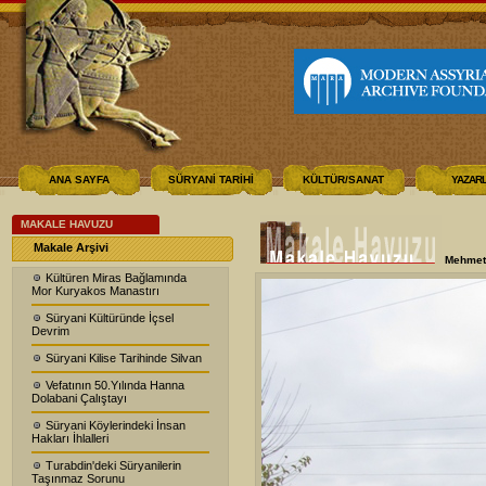
ANA SAYFA
SÜRYANİ TARİHİ
KÜLTÜR/SANAT
YAZAR
MAKALE HAVUZU
Makale Arşivi
Mehmet
Kültüren Miras Bağlamında
Mor Kuryakos Manastırı
Süryani Kültüründe İçsel
Devrim
Süryani Kilise Tarihinde Silvan
Vefatının 50.Yılında Hanna
Dolabani Çalıştayı
Süryani Köylerindeki İnsan
Hakları İhlalleri
Turabdin'deki Süryanilerin
Taşınmaz Sorunu