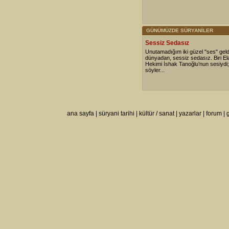
GÜNÜMÜZDE SÜRYANİLER
Sessiz Sedasız
Unutamadığım iki güzel "ses" geldi
dünyadan, sessiz sedasız. Biri Ela
Hekimi İshak Tanoğlu’nun sesiydi; b
söyler...
ana sayfa
|
süryani tarihi
|
kültür / sanat
|
yazarlar
|
forum
|