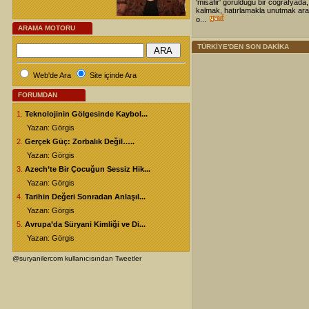
'misafir' görüldüğü bir coğrafyada,
kalmak, hatırlamakla unutmak ara
o...
ARAMA MOTORU
TÜRKİYE'DEN SON DAKİKA
Web'de Ara
Site içinde Ara
FORUMDAN
1.
Teknolojinin Gölgesinde Kaybol...
Yazan: Görgis
2.
Gerçek Güç: Zorbalık Değil…..
Yazan: Görgis
3.
Azech’te Bir Çocuğun Sessiz Hik...
Yazan: Görgis
4.
Tarihin Değeri Sonradan Anlaşıl...
Yazan: Görgis
5.
Avrupa’da Süryani Kimliği ve Di...
Yazan: Görgis
@suryanilercom kullanıcısından Tweetler