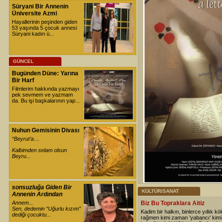
Süryani Bir Annenin
Üniversite Azmi
Hayallerinin peşinden giden
53 yaşında 5 çocuk annesi
Süryani kadın ü...
GÜNCEL
Bugünden Düne: Yarına
Bir Harf
Filmlerim hakkında yazmayı
pek sevmem ve yazmam
da. Bu işi başkalarının yap...
Nuhun Gemisinin Divası
“Beyrut’a…
Kalbimden selam olsun
Beyru...
sonsuzluğa Giden Bir
KÜLTÜR/SANAT
Annenin Ardından
Annem...
Biz Bu Topraklara Aitiz
Sen, dedemin “Uğurlu kızım”
Kadim bir halkın, binlerce yıllık kö
dediği çocuktu...
rağmen kimi zaman 'yabancı' kim